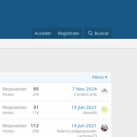
Acceder
Regístrate
Buscar
Filtros
A
Respuestas
95
7 Nov 2024
Visitas
33K
Сombo.Cards
A
Respuestas
31
15 Jun 2021
D
Visitas
11K
damil40
A
Respuestas
112
14 Jun 2021
Visitas
29K
federico-edgarguizado-
carmona73