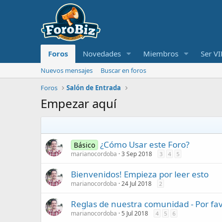
Foros
Novedades
Miembros
Ser VI
Nuevos mensajes
Buscar en foros
Foros
Salón de Entrada
Empezar aquí
¿Cómo Usar este Foro?
Básico
marianocordoba
3 Sep 2018
3
4
5
Bienvenidos! Empieza por leer esto
marianocordoba
24 Jul 2018
2
Reglas de nuestra comunidad - Por fav
marianocordoba
5 Jul 2018
4
5
6