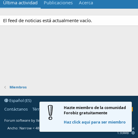
Última actividad
Publicaciones
Acerca
El feed de noticias está actualmente vacío.
Miembros
Español (ES)
Hazte miembro de la comunidad
Contáctanos
Términos y reglas
Política de privacidad
Ayuda
R
Forobiz gratuitamente
S
S
®
Forum software by XenForo
© 2010-2020 XenForo Ltd.
Haz click aqui para ser miembro
Ancho
Total de consultas
7
Tiempo total
0.0289s
Memoria
1.93MB