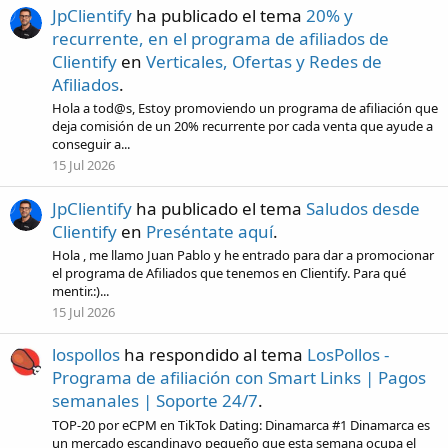
JpClientify
ha publicado el tema
20% y
recurrente, en el programa de afiliados de
Clientify
en
Verticales, Ofertas y Redes de
Afiliados
.
Hola a tod@s, Estoy promoviendo un programa de afiliación que
deja comisión de un 20% recurrente por cada venta que ayude a
conseguir a...
15 Jul 2026
JpClientify
ha publicado el tema
Saludos desde
Clientify
en
Preséntate aquí
.
Hola , me llamo Juan Pablo y he entrado para dar a promocionar
el programa de Afiliados que tenemos en Clientify. Para qué
mentir.:)...
15 Jul 2026
lospollos
ha respondido al tema
LosPollos -
Programa de afiliación con Smart Links | Pagos
semanales | Soporte 24/7
.
TOP-20 por eCPM en TikTok Dating: Dinamarca #1 Dinamarca es
un mercado escandinavo pequeño que esta semana ocupa el