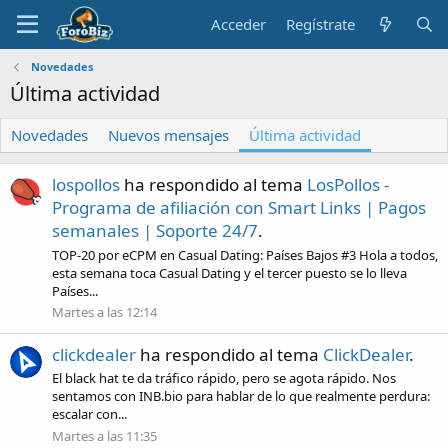
Acceder
Regístrate
Novedades
Última actividad
Novedades
Nuevos mensajes
Última actividad
lospollos
ha respondido al tema
LosPollos -
Programa de afiliación con Smart Links | Pagos
semanales | Soporte 24/7
.
TOP-20 por eCPM en Casual Dating: Países Bajos #3 Hola a todos,
esta semana toca Casual Dating y el tercer puesto se lo lleva
Países...
Martes a las 12:14
clickdealer
ha respondido al tema
ClickDealer
.
El black hat te da tráfico rápido, pero se agota rápido. Nos
sentamos con INB.bio para hablar de lo que realmente perdura:
escalar con...
Martes a las 11:35