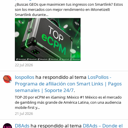
¿Buscas GEOs que maximicen tus ingresos con Smartlink? Estos
son los mercados con mejor rendimiento en iMonetizeIt
Smartlink durante...
22 Jul 2026
lospollos
ha respondido al tema
LosPollos -
Programa de afiliación con Smart Links | Pagos
semanales | Soporte 24/7
.
TOP-20 por eCPM en iGaming: México #1 México es el mercado
de gambling más grande de América Latina, con una audiencia
mobile-first y...
21 Jul 2026
D8Ads
ha respondido al tema
D8Ads – Donde el