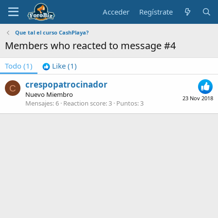
Acceder
Regístrate
Que tal el curso CashPlaya?
Members who reacted to message #4
Todo
(1)
Like
(1)
crespopatrocinador
C
Nuevo Miembro
23 Nov 2018
Mensajes
6
Reaction score
3
Puntos
3