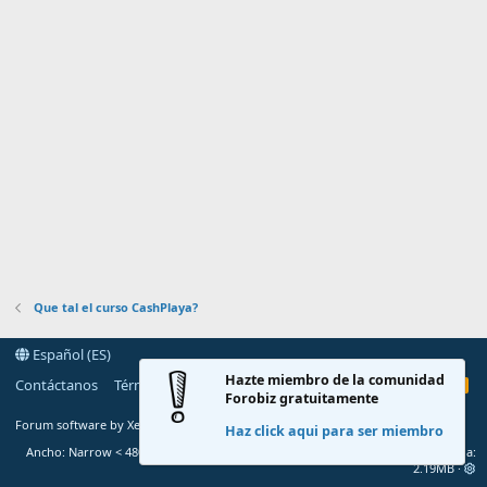
Que tal el curso CashPlaya?
Español (ES)
Hazte miembro de la comunidad
Contáctanos
Términos y reglas
Política de privacidad
Ayuda
R
Forobiz gratuitamente
S
S
®
Forum software by XenForo
© 2010-2020 XenForo Ltd.
Haz click aqui para ser miembro
Ancho
Total de consultas
6
Tiempo total
0.0377s
Memoria
2.19MB