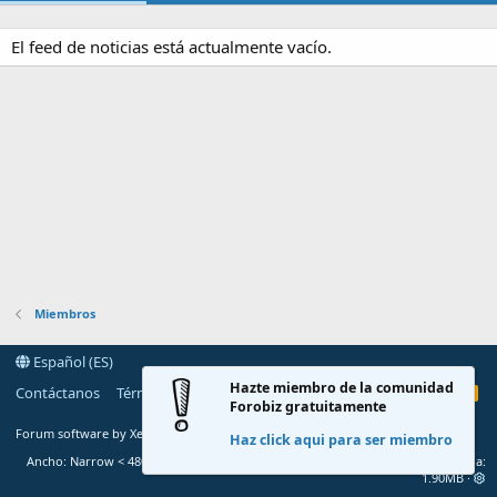
El feed de noticias está actualmente vacío.
Miembros
Español (ES)
Hazte miembro de la comunidad
Contáctanos
Términos y reglas
Política de privacidad
Ayuda
R
Forobiz gratuitamente
S
S
®
Forum software by XenForo
© 2010-2020 XenForo Ltd.
Haz click aqui para ser miembro
Ancho
Total de consultas
6
Tiempo total
0.0228s
Memoria
1.90MB